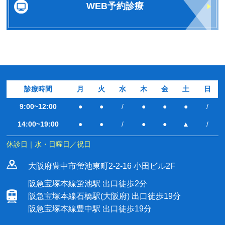
WEB予約診療
診療時間
月
火
水
木
金
土
日
9:00~12:00
●
●
/
●
●
●
/
14:00~19:00
●
●
/
●
●
▲
/
休診日｜水・日曜日／祝日
大阪府豊中市蛍池東町2-2-16 小田ビル2F
阪急宝塚本線蛍池駅 出口徒歩2分
阪急宝塚本線石橋駅(大阪府) 出口徒歩19分
阪急宝塚本線豊中駅 出口徒歩19分