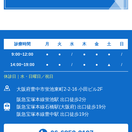
診療時間
月
火
水
木
金
土
日
9:00~12:00
●
●
/
●
●
●
/
14:00~19:00
●
●
/
●
●
▲
/
休診日｜水・日曜日／祝日
大阪府豊中市蛍池東町2-2-16 小田ビル2F
阪急宝塚本線蛍池駅 出口徒歩2分
阪急宝塚本線石橋駅(大阪府) 出口徒歩19分
阪急宝塚本線豊中駅 出口徒歩19分