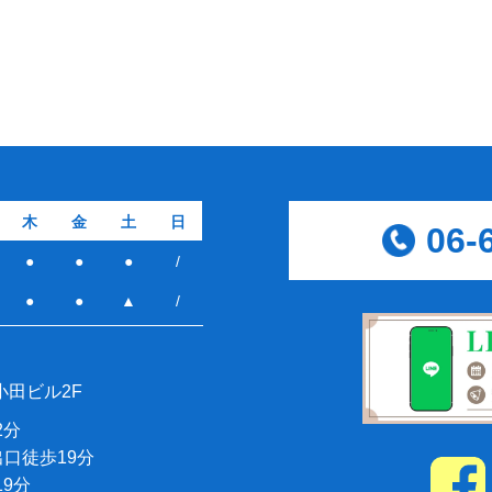
木
金
土
日
06-
●
●
●
/
●
●
▲
/
小田ビル2F
2分
出口徒歩19分
9分