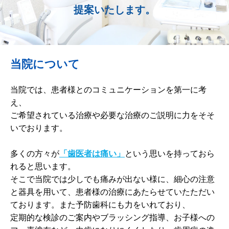
提案いたします。
歯周病予防
ホワイトニング
当院について
矯正歯科
治療の流れ
当院では、患者様とのコミュニケーションを第一に考
え、
料金表
ご希望されている治療や必要な治療のご説明に力をそそ
いでおります。
アクセス
多くの方々が
「歯医者は痛い」
という思いを持っておら
れると思います。
そこで当院では少しでも痛みが出ない様に、細心の注意
と器具を用いて、患者様の治療にあたらせていたただい
ております。また予防歯科にも力をいれており、
定期的な検診のご案内やブラッシング指導、お子様への