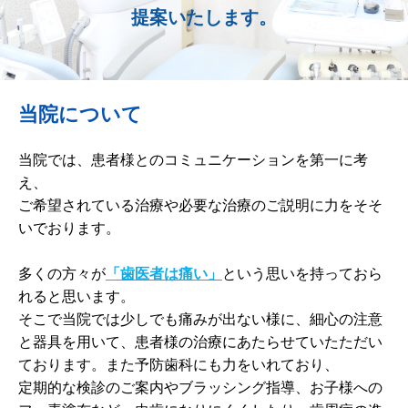
提案いたします。
歯周病予防
ホワイトニング
当院について
矯正歯科
治療の流れ
当院では、患者様とのコミュニケーションを第一に考
え、
料金表
ご希望されている治療や必要な治療のご説明に力をそそ
いでおります。
アクセス
多くの方々が
「歯医者は痛い」
という思いを持っておら
れると思います。
そこで当院では少しでも痛みが出ない様に、細心の注意
と器具を用いて、患者様の治療にあたらせていたただい
ております。また予防歯科にも力をいれており、
定期的な検診のご案内やブラッシング指導、お子様への