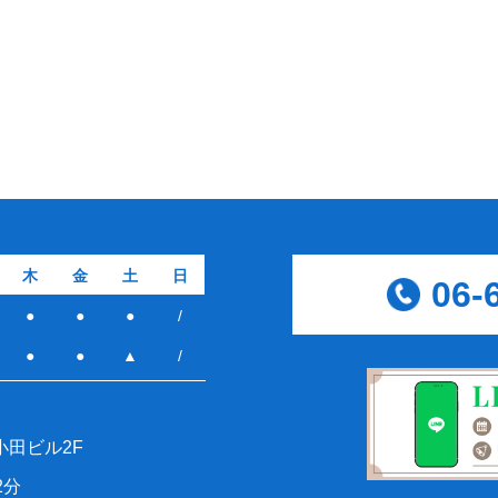
木
金
土
日
06-
●
●
●
/
●
●
▲
/
小田ビル2F
2分