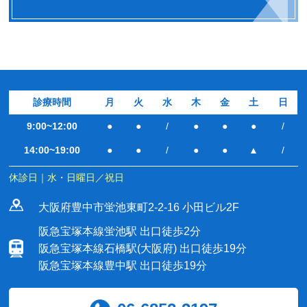
診療時間
月
火
水
木
金
土
日
9:00~12:00
●
●
/
●
●
●
/
14:00~19:00
●
●
/
●
●
▲
/
休診日｜水・日曜日／祝日
大阪府豊中市蛍池東町2-2-16 小田ビル2F
阪急宝塚本線蛍池駅 出口徒歩2分
阪急宝塚本線石橋駅(大阪府) 出口徒歩19分
阪急宝塚本線豊中駅 出口徒歩19分