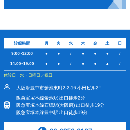
診療時間
月
火
水
木
金
土
日
9:00~12:00
●
●
/
●
●
●
/
14:00~19:00
●
●
/
●
●
▲
/
休診日｜水・日曜日／祝日
大阪府豊中市蛍池東町2-2-16 小田ビル2F
阪急宝塚本線蛍池駅 出口徒歩2分
阪急宝塚本線石橋駅(大阪府) 出口徒歩19分
阪急宝塚本線豊中駅 出口徒歩19分