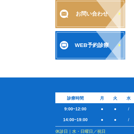
お問い合わせ
WEB予約診療
診療時間
月
火
水
9:00~12:00
●
●
/
14:00~19:00
●
●
/
休診日｜水・日曜日／祝日