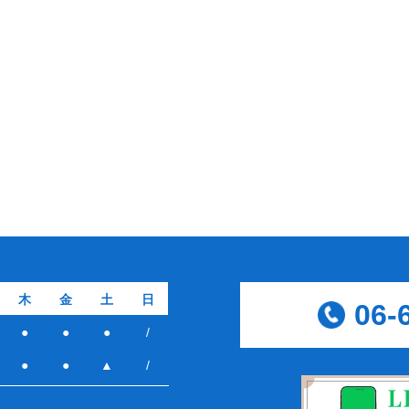
木
金
土
日
06-
●
●
●
/
●
●
▲
/