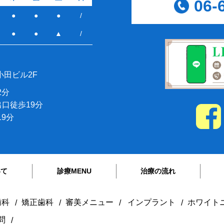
06-
●
●
●
/
●
●
▲
/
小田ビル2F
2分
出口徒歩19分
9分
いて
診療MENU
治療の流れ
歯科
矯正歯科
審美メニュー
インプラント
ホワイト
問