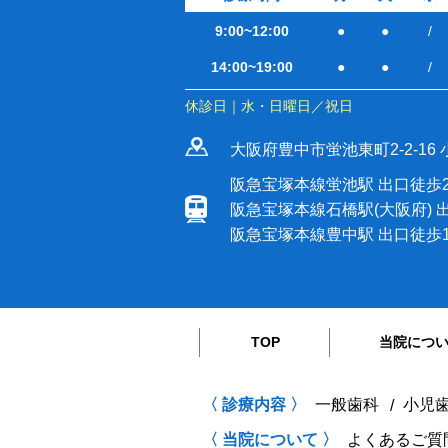
9:00~12:00
●
●
/
14:00~19:00
●
●
/
休診日｜水・日曜日／祝日
大阪府豊中市蛍池東町2-2-16 
阪急宝塚本線蛍池駅 出口徒歩
阪急宝塚本線石橋駅(大阪府) 
阪急宝塚本線豊中駅 出口徒歩1
TOP
当院につ
〈 診療内容 〉
一般歯科
小児
〈 当院について 〉
よくあるご質