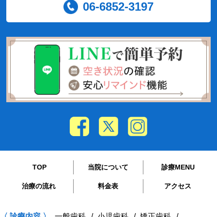
06-6852-3197
TOP
当院について
診療MENU
治療の流れ
料金表
アクセス
〈 診療内容 〉
一般歯科
小児歯科
矯正歯科