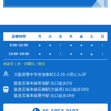
診療時間
月
火
水
木
金
土
日
9:00~12:00
●
●
/
●
●
●
/
14:00~19:00
●
●
/
●
●
▲
/
休診日｜水・日曜日／祝日
大阪府豊中市蛍池東町2-2-16 小田ビル2F
阪急宝塚本線蛍池駅 出口徒歩2分
阪急宝塚本線石橋駅(大阪府) 出口徒歩19分
阪急宝塚本線豊中駅 出口徒歩19分