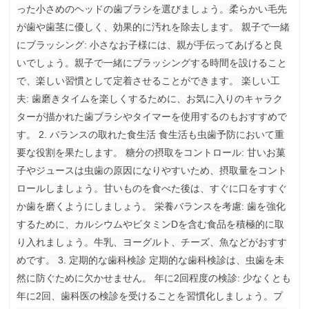
った小さめのヘッドの歯ブラシを選びましょう。柔らかい毛先
が歯や歯茎に優しく、効果的に汚れを除去します。 親子で一緒
にブラッシング: 小さなお子様には、親が手伝ってあげると良
いでしょう。親子で一緒にブラッシングする時間を設けること
で、楽しい習慣として定着させることができます。 楽しい工
夫: 歯磨きタイムを楽しくするために、お気に入りのキャラク
ターが描かれた歯ブラシやタイマーを使用するのもおすすめで
す。 2. バランスの取れた食生活 食生活も虫歯予防において重
要な役割を果たします。 糖分の摂取をコントロール: 甘いお菓
子やジュースは虫歯の原因になりやすいため、摂取量をコント
ロールしましょう。甘いものを食べた後は、すぐに口をすすぐ
か歯を磨くようにしましょう。 栄養バランスを考慮: 歯を強化
するために、カルシウムやビタミンDを含む食品を積極的に取
り入れましょう。牛乳、ヨーグルト、チーズ、魚などがおすす
めです。 3. 定期的な歯科検診 定期的な歯科検診は、虫歯を未
然に防ぐために欠かせません。 年に2回程度の検診: 少なくとも
年に2回、歯科医の検診を受けることを習慣化しましょう。プ