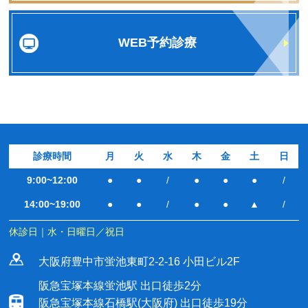
WEB予約診療
診療時間
月
火
水
木
金
土
日
9:00~12:00
●
●
/
●
●
●
/
14:00~19:00
●
●
/
●
●
▲
/
休診日｜水・日曜日／祝日
大阪府豊中市蛍池東町2-2-16 小田ビル2F
阪急宝塚本線蛍池駅 出口徒歩2分
阪急宝塚本線石橋駅(大阪府) 出口徒歩19分