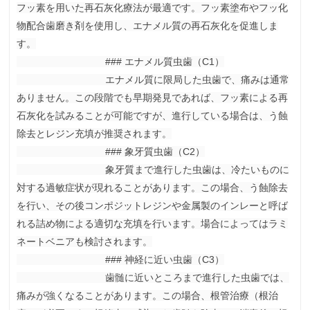
フッ素を用いた再石灰化療法が最適です。フッ素塗布やフッ化
物配合歯磨き剤を使用し、エナメル質の再石灰化を促進しま
す。

                                ### エナメル質虫歯（C1）

                                エナメル質に限局した虫歯で、痛みは通常
ありません。この段階でも早期発見であれば、フッ素による再
石灰化を試みることが可能ですが、進行している場合は、う蝕
除去とレジン充填が推奨されます。

                                ### 象牙質虫歯（C2）

                                象牙質まで進行した虫歯は、冷たいものに
対する過敏症状が現れることがあります。この場合、う蝕除去
を行い、その後コンポジットレジンや金属製のインレーと呼ば
れる詰め物による適切な充填を行います。場合によってはラミ
ネートベニアも検討されます。

                                ### 神経に近い虫歯（C3）

                                歯髄に近いところまで進行した虫歯では、
痛みが強くなることがあります。この場合、根管治療（根治