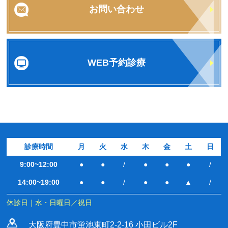
お問い合わせ
WEB予約診療
診療時間
月
火
水
木
金
土
日
9:00~12:00
●
●
/
●
●
●
/
14:00~19:00
●
●
/
●
●
▲
/
休診日｜水・日曜日／祝日
大阪府豊中市蛍池東町2-2-16 小田ビル2F