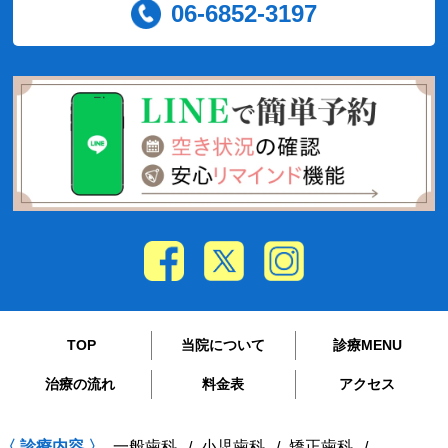
06-6852-3197
TOP
当院について
診療MENU
治療の流れ
料金表
アクセス
〈 診療内容 〉
一般歯科
小児歯科
矯正歯科