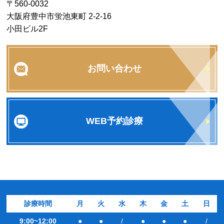
〒560-0032
大阪府豊中市蛍池東町 2-2-16
小田ビル2F
お問い合わせ
WEB予約診療
診療時間
月
火
水
木
金
土
日
9:00~12:00
●
●
/
●
●
●
/