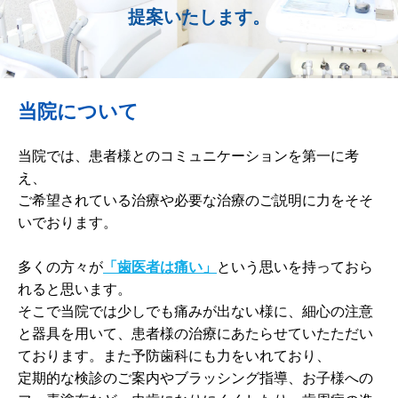
提案いたします。
歯周病予防
ホワイトニング
当院について
矯正歯科
治療の流れ
当院では、患者様とのコミュニケーションを第一に考
え、
料金表
ご希望されている治療や必要な治療のご説明に力をそそ
いでおります。
アクセス
多くの方々が
「歯医者は痛い」
という思いを持っておら
れると思います。
そこで当院では少しでも痛みが出ない様に、細心の注意
と器具を用いて、患者様の治療にあたらせていたただい
ております。また予防歯科にも力をいれており、
定期的な検診のご案内やブラッシング指導、お子様への