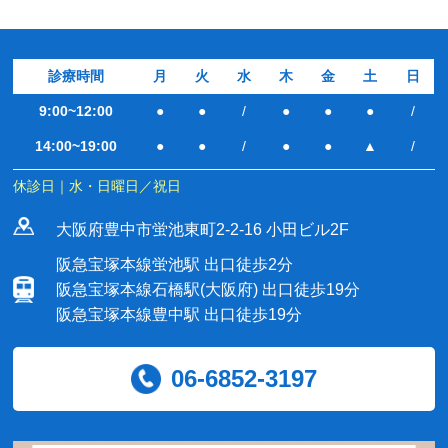
診療時間
月
火
水
木
金
土
日
9:00~12:00
●
●
/
●
●
●
/
14:00~19:00
●
●
/
●
●
▲
/
休診日｜水・日曜日／祝日
大阪府豊中市蛍池東町2-2-16 小田ビル2F
阪急宝塚本線蛍池駅 出口徒歩2分
阪急宝塚本線石橋駅(大阪府) 出口徒歩19分
阪急宝塚本線豊中駅 出口徒歩19分
06-6852-3197